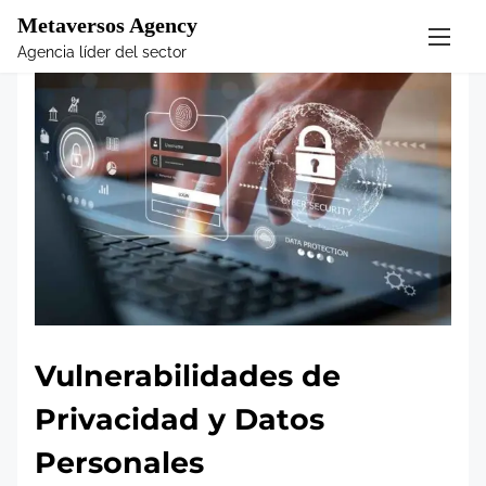
Metaversos Agency
S
Agencia líder del sector
k
i
p
t
o
c
o
n
t
e
n
t
Vulnerabilidades de
Privacidad y Datos
Personales