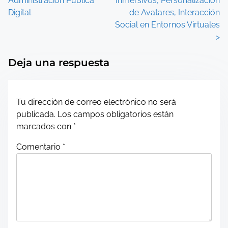
Administración Pública
Inmersivos, Personalización
o
Digital
de Avatares, Interacción
Social en Entornos Virtuales
s
>
t
Deja una respuesta
s
n
Tu dirección de correo electrónico no será
a
publicada.
Los campos obligatorios están
marcados con
*
v
Comentario
*
i
g
a
t