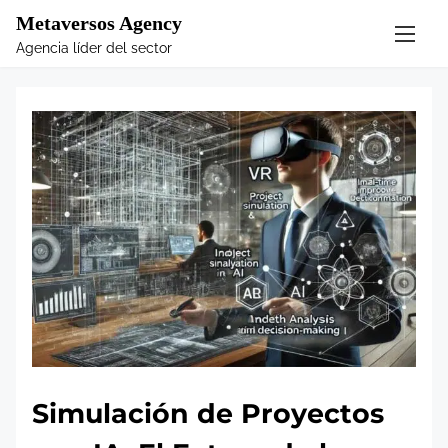
S
Metaversos Agency
k
Agencia líder del sector
i
p
t
o
c
o
n
t
e
n
t
Simulación de Proyectos