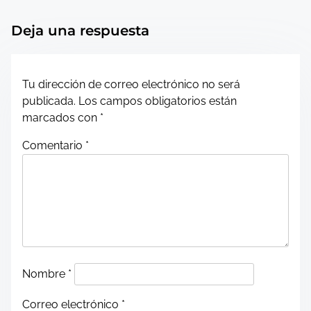
s
t
Deja una respuesta
s
n
Tu dirección de correo electrónico no será
publicada.
Los campos obligatorios están
a
marcados con
*
v
Comentario
*
i
g
a
t
Nombre
*
i
Correo electrónico
*