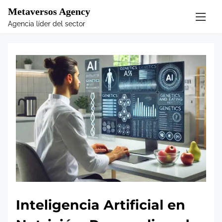
S
Metaversos Agency
k
Agencia líder del sector
i
p
t
o
c
o
n
t
e
n
t
Inteligencia Artificial en