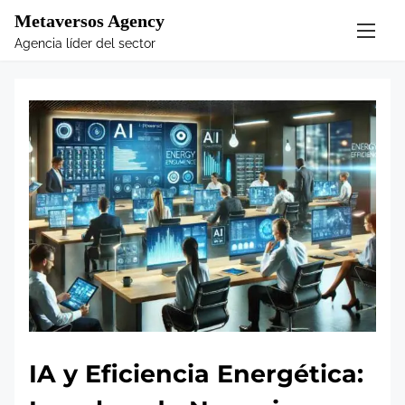
S
Metaversos Agency
k
Agencia líder del sector
i
p
t
o
c
o
n
t
e
n
t
IA y Eficiencia Energética: