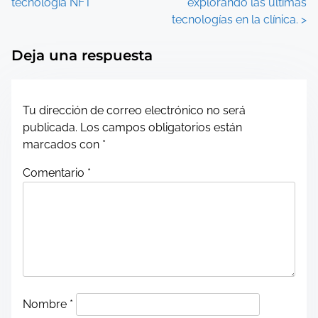
tecnología NFT
explorando las últimas
o
tecnologías en la clínica.
>
s
Deja una respuesta
t
s
Tu dirección de correo electrónico no será
n
publicada.
Los campos obligatorios están
marcados con
*
a
Comentario
*
v
i
g
a
t
Nombre
*