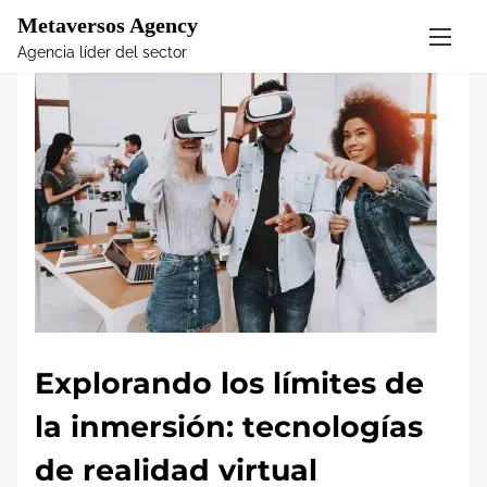
Metaversos Agency
S
Agencia líder del sector
k
i
p
t
o
c
o
n
t
e
n
t
Explorando los límites de
la inmersión: tecnologías
de realidad virtual