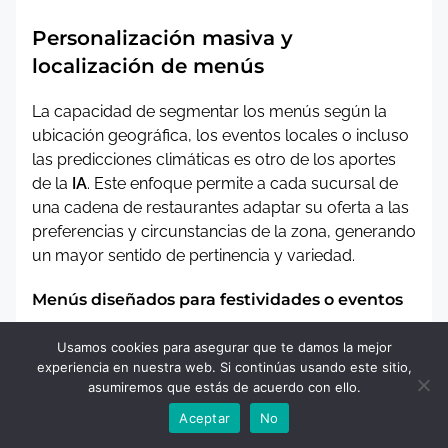
Personalización masiva y
localización de menús
La capacidad de segmentar los menús según la
ubicación geográfica, los eventos locales o incluso
las predicciones climáticas es otro de los aportes
de la
IA
. Este enfoque permite a cada sucursal de
una cadena de restaurantes adaptar su oferta a las
preferencias y circunstancias de la zona, generando
un mayor sentido de pertinencia y variedad.
Menús diseñados para festividades o eventos
Los restaurantes pueden preparar menús
Usamos cookies para asegurar que te damos la mejor
especiales para fechas señaladas, como el Día de
experiencia en nuestra web. Si continúas usando este sitio,
asumiremos que estás de acuerdo con ello.
San Valentín o una festividad regional, analizando
los platos más populares de años anteriores y
Aceptar
No
ajustándolos con datos de mercado actuales. Del