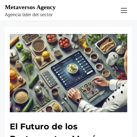
S
Metaversos Agency
k
Agencia líder del sector
i
p
t
o
c
o
n
t
e
n
t
El Futuro de los