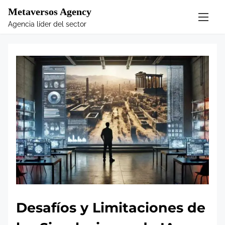
S
Metaversos Agency
k
Agencia líder del sector
i
p
t
o
c
o
n
t
e
n
t
Desafíos y Limitaciones de