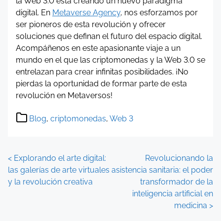
la Web 3.0 está creando un nuevo paradigma
digital. En
Metaverse Agency
, nos esforzamos por
ser pioneros de esta revolución y ofrecer
soluciones que definan el futuro del espacio digital.
Acompáñenos en este apasionante viaje a un
mundo en el que las criptomonedas y la Web 3.0 se
entrelazan para crear infinitas posibilidades. ¡No
pierdas la oportunidad de formar parte de esta
revolución en Metaversos!
Blog
,
criptomonedas
,
Web 3
P
<
Explorando el arte digital:
Revolucionando la
las galerías de arte virtuales
asistencia sanitaria: el poder
o
y la revolución creativa
transformador de la
inteligencia artificial en
s
medicina
>
t