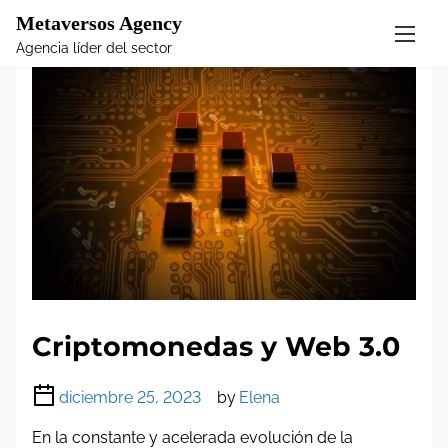
Metaversos Agency
S
Agencia líder del sector
k
i
p
t
o
c
o
n
t
e
n
t
Criptomonedas y Web 3.0
diciembre 25, 2023
by
Elena
En la constante y acelerada evolución de la