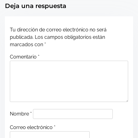
Deja una respuesta
s
n
Tu dirección de correo electrónico no será
a
publicada.
Los campos obligatorios están
marcados con
*
v
Comentario
*
i
g
a
t
i
Nombre
*
o
Correo electrónico
*
n