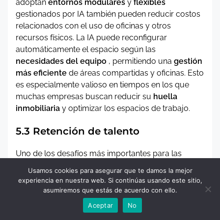
adoptan
entornos modulares
y
flexibles
gestionados por IA también pueden reducir costos
relacionados con el uso de oficinas y otros
recursos físicos. La IA puede reconfigurar
automáticamente el espacio según las
necesidades del equipo
, permitiendo una
gestión
más eficiente
de áreas compartidas y oficinas. Esto
es especialmente valioso en tiempos en los que
muchas empresas buscan reducir su
huella
inmobiliaria
y optimizar los espacios de trabajo.
5.3 Retención de talento
Uno de los desafíos más importantes para las
empresas es la
retención de talento
. Los
Usamos cookies para asegurar que te damos la mejor
empleados que trabajan en un entorno
experiencia en nuestra web. Si continúas usando este sitio,
personalizado que se adapta a sus
preferencias
y
asumiremos que estás de acuerdo con ello.
necesidades individuales
tienden a estar más
Aceptar
No
satisfechos
y
comprometidos
con su trabajo. Esta