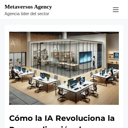
S
Metaversos Agency
k
Agencia líder del sector
i
p
t
o
c
o
n
t
e
n
t
Cómo la IA Revoluciona la