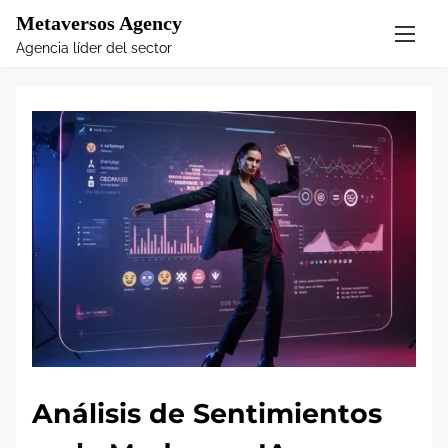
S
Metaversos Agency
k
Agencia líder del sector
i
p
t
o
c
o
n
t
e
n
t
Análisis de Sentimientos