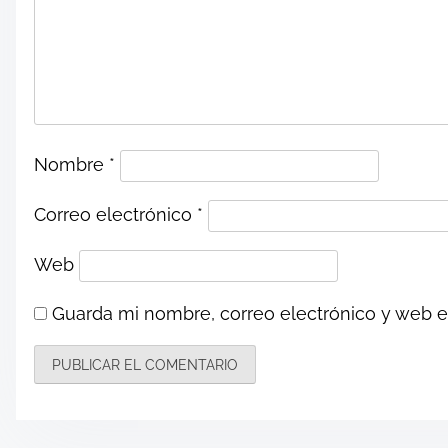
a
v
i
g
Nombre
*
a
Correo electrónico
*
t
Web
i
Guarda mi nombre, correo electrónico y web 
o
n