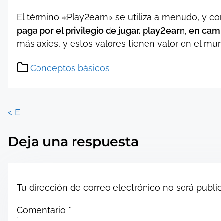
El término «Play2earn» se utiliza a menudo, y con
paga por el privilegio de jugar. play2earn, en c
más axies, y estos valores tienen valor en el mun
Conceptos básicos
P
<
E
o
Deja una respuesta
s
t
Tu dirección de correo electrónico no será publi
s
Comentario
*
n